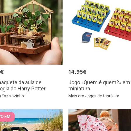
5€
14,95€
aquete da aula de
Jogo «Quem é quem?» em
ogia do Harry Potter
miniatura
m
Faz sozinho
Mais em
Jogos de tabuleiro
VO EM