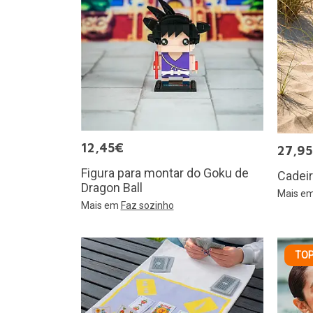
12,45€
27,9
Figura para montar do Goku de
Cadeir
Dragon Ball
Mais e
Mais em
Faz sozinho
TOP