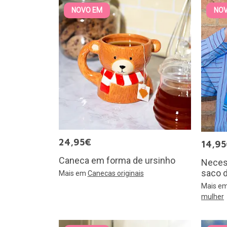
NOVO EM
NO
24,95€
14,9
Caneca em forma de ursinho
Necess
saco 
Mais em
Canecas originais
Mais e
mulher