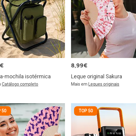
5€
8,99€
a-mochila isotérmica
Leque original Sakura
m
Catálogo completo
Mais em
Leques originais
 50
TOP 50