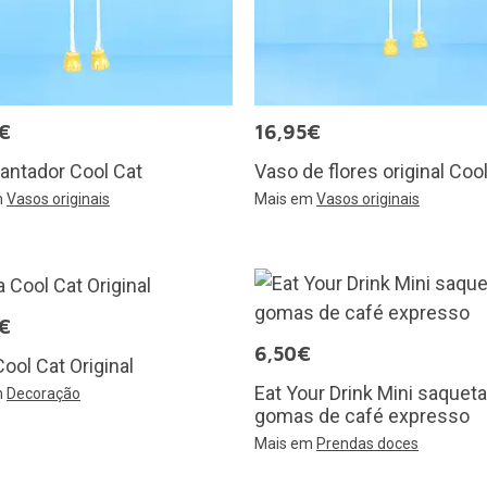
€
16,95€
lantador Cool Cat
Vaso de flores original Coo
m
Vasos originais
Mais em
Vasos originais
€
6,50€
Cool Cat Original
Eat Your Drink Mini saquet
m
Decoração
gomas de café expresso
Mais em
Prendas doces