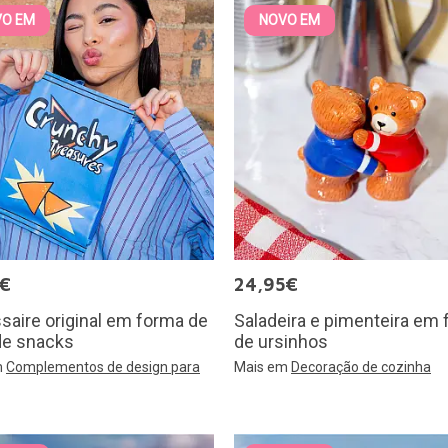
VO EM
NOVO EM
5€
24,95€
aire original em forma de
Saladeira e pimenteira em
de snacks
de ursinhos
m
Complementos de design para
Mais em
Decoração de cozinha