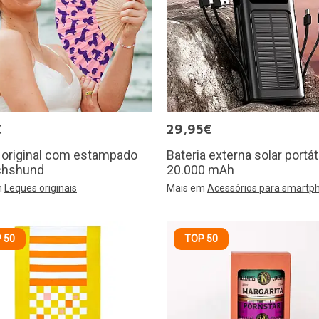
€
29,95€
 original com estampado
Bateria externa solar portát
chshund
20.000 mAh
m
Leques originais
Mais em
Acessórios para smartp
 50
TOP 50