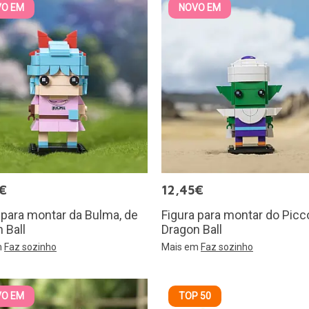
VO EM
NOVO EM
€
12,45€
 para montar da Bulma, de
Figura para montar do Picc
 Ball
Dragon Ball
m
Faz sozinho
Mais em
Faz sozinho
VO EM
TOP 50