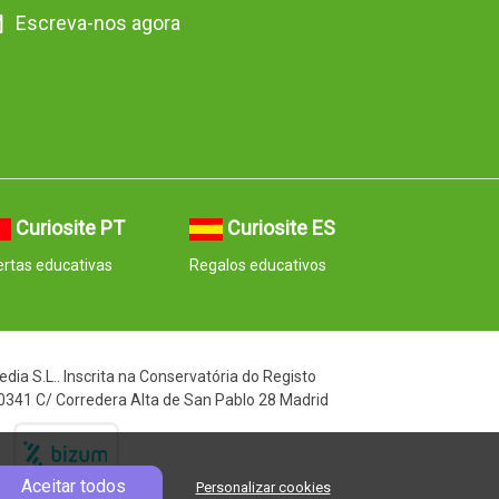
Escreva-nos agora
Curiosite PT
Curiosite ES
rtas educativas
Regalos educativos
ia S.L.. Inscrita na Conservatória do Registo
00341 C/ Corredera Alta de San Pablo 28 Madrid
Aceitar todos
Personalizar cookies