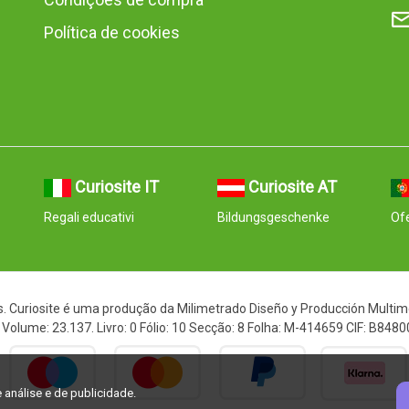
Política de cookies
Curiosite IT
Curiosite AT
Regali educativi
Bildungsgeschenke
Ofe
. Curiosite é uma produção da Milimetrado Diseño y Producción Multimed
Volume: 23.137. Livro: 0 Fólio: 10 Secção: 8 Folha: M-414659 CIF: B848
 análise e de publicidade.