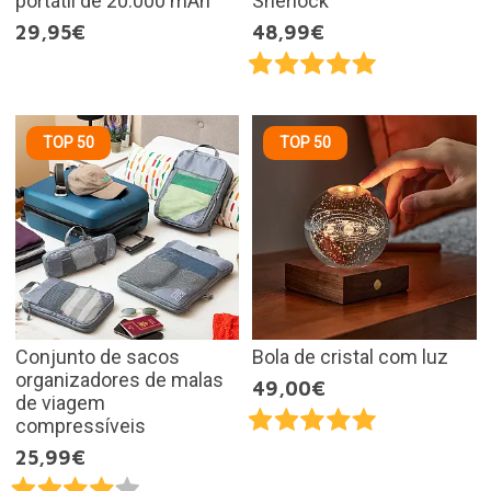
portátil de 20.000 mAh
Sherlock
29,95€
48,99€
TOP 50
TOP 50
Conjunto de sacos
Bola de cristal com luz
organizadores de malas
49,00€
de viagem
compressíveis
25,99€