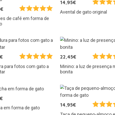
14,95€
0€
Avental de gato original
res de café em forma de
o
9€
22,45€
a para fotos com gato a
Minino: a luz de presença 
tar
bonita
5€
14,95€
a em forma de gato
Taça de pequeno-almoço 