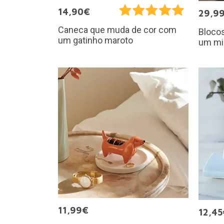
14,90€
29,9
Caneca que muda de cor com
Blocos
um gatinho maroto
um mi
11,99€
12,45