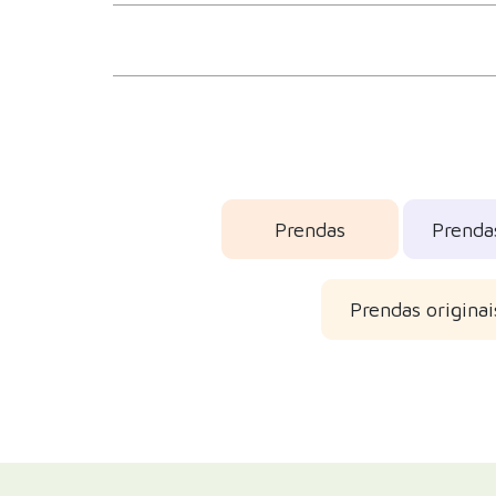
Prendas
Prenda
Prendas origina