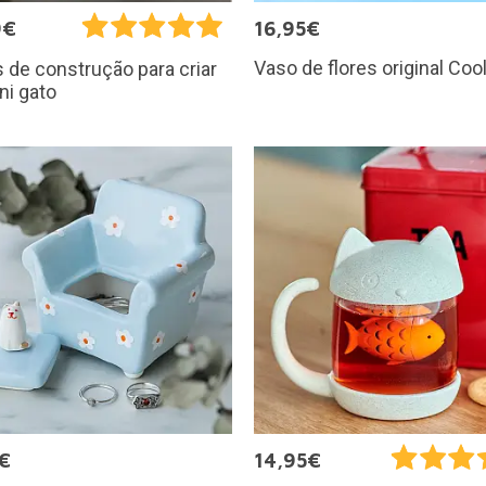
9€
16,95€
Vaso de flores original Coo
 de construção para criar
ni gato
€
14,95€