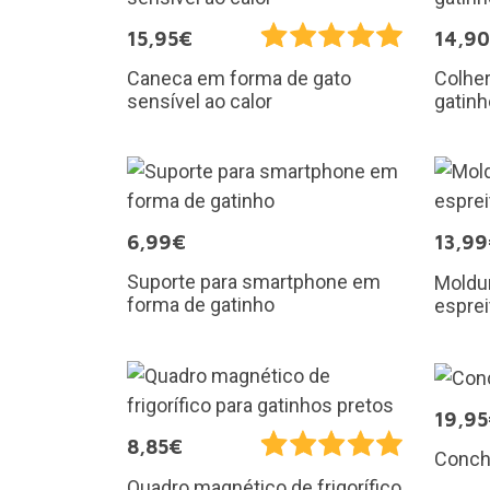
15,95€
14,9
Caneca em forma de gato
Colhe
sensível ao calor
gatinh
6,99€
13,9
Suporte para smartphone em
Moldur
forma de gatinho
esprei
19,9
8,85€
Conch
Quadro magnético de frigorífico