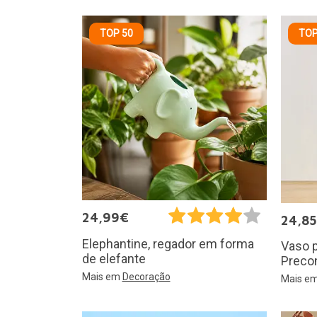
TOP 50
TOP
24,99€
24,8
Elephantine, regador em forma
Vaso p
de elefante
Preco
Mais em
Decoração
Mais e