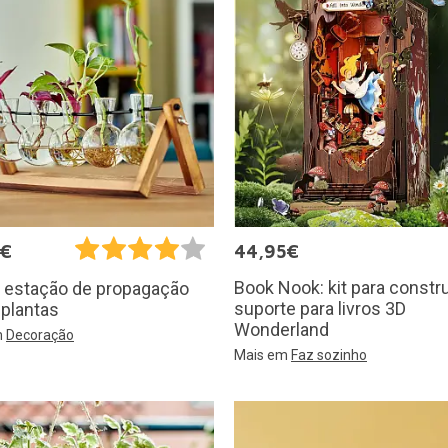
5€
44,95€
Book Nook: kit para constr
: estação de propagação
suporte para livros 3D
 plantas
Wonderland
m
Decoração
Mais em
Faz sozinho