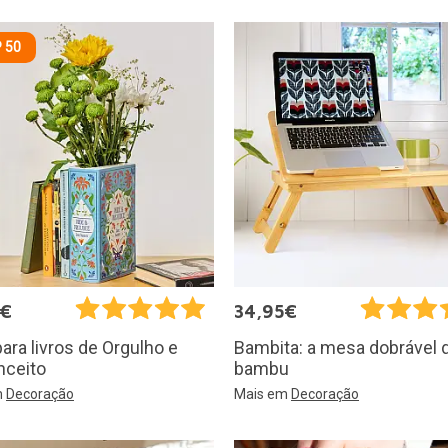
 50
5€
34,95€
ara livros de Orgulho e
Bambita: a mesa dobrável 
nceito
bambu
m
Decoração
Mais em
Decoração