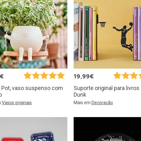
5€
19,99€
 Pot, vaso suspenso com
Suporte original para livro
o
Dunk
m
Vasos originais
Mais em
Decoração