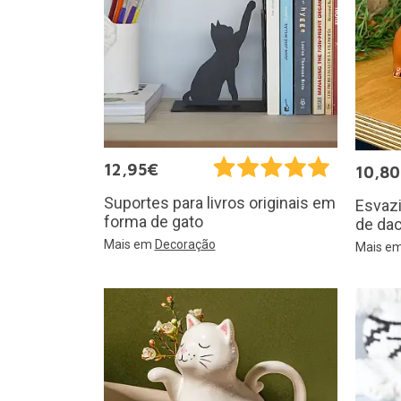
12,95€
10,8
Suportes para livros originais em
Esvaz
forma de gato
de da
Mais em
Decoração
Mais e