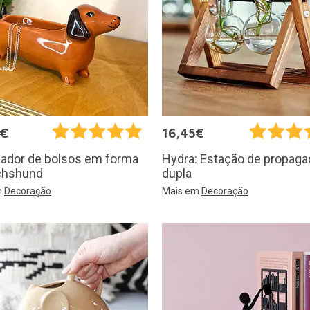
0€
16,45€
iador de bolsos em forma
Hydra: Estação de propag
chshund
dupla
m
Decoração
Mais em
Decoração