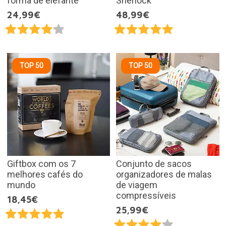
forma de elefante
Sherlock
24,99€
48,99€
TOP 50
TOP 50
Giftbox com os 7
Conjunto de sacos
melhores cafés do
organizadores de malas
mundo
de viagem
compressíveis
18,45€
25,99€