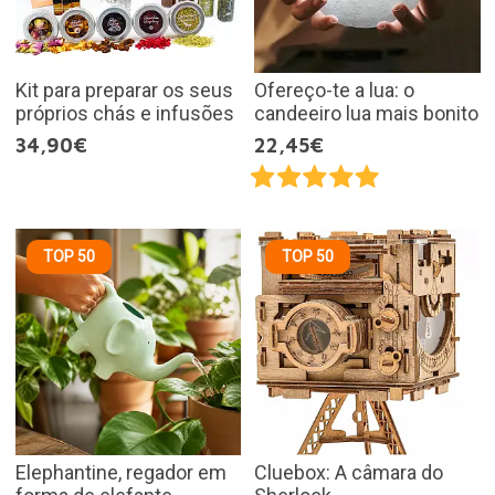
Kit para preparar os seus
Ofereço-te a lua: o
próprios chás e infusões
candeeiro lua mais bonito
34,90€
22,45€
TOP 50
TOP 50
Elephantine, regador em
Cluebox: A câmara do