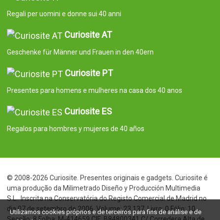
Regali per uomini e donne sui 40 anni
Curiosite AT
Geschenke für Männer und Frauen in den 40ern
Curiosite PT
Presentes para homens e mulheres na casa dos 40 anos
Curiosite ES
Regalos para hombres y mujeres de 40 años
© 2008-2026 Curiosite. Presentes originais e gadgets. Curiosite é
uma produção da Milimetrado Diseño y Producción Multimedia
S.L.. Inscrita na Conservatória do Registo Comercial de Madrid no
dia 07 de setembro de 2006. Volume: 23.137. Livro: 0 Fólio: 10
Utilizamos cookies próprios e de terceiros para fins de análise e de
Secção: 8 Folha: M-414659 CIF: B84800341 C/ Corredera Alta de