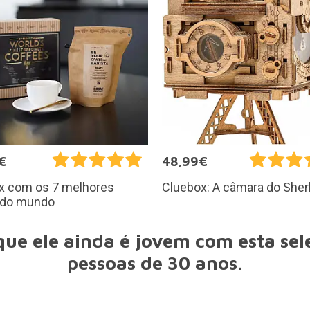
€
48,99€
ox com os 7 melhores
Cluebox: A câmara do Sher
 do mundo
ue ele ainda é jovem com esta sel
pessoas de 30 anos.