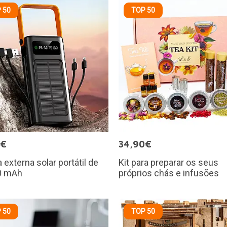
 50
TOP 50
5€
34,90€
a externa solar portátil de
Kit para preparar os seus
0 mAh
próprios chás e infusões
 50
TOP 50