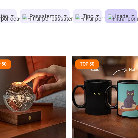
ião
Passatempo
Tipo
Idade
 50
TOP 50