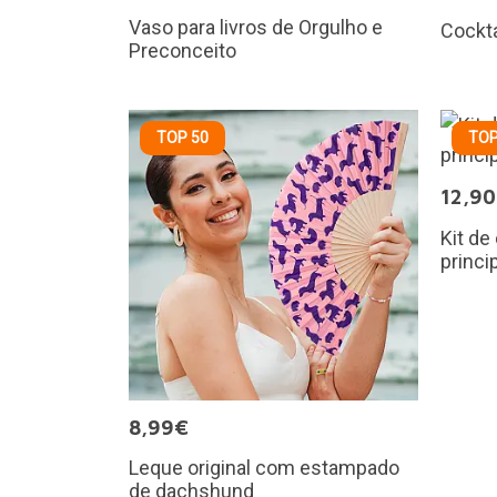
Vaso para livros de Orgulho e
Cockta
Preconceito
TOP 50
TOP
12,9
Kit de
princi
8,99€
Leque original com estampado
de dachshund