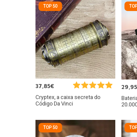
TOP 50
TOP
37,85€
29,9
Cryptex, a caixa secreta do
Bateri
Código Da Vinci
20.00
TOP 50
TOP