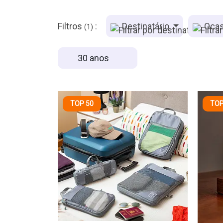
Filtros
:
Destinatário
Ocas
(1)
30 anos
TOP 50
TOP