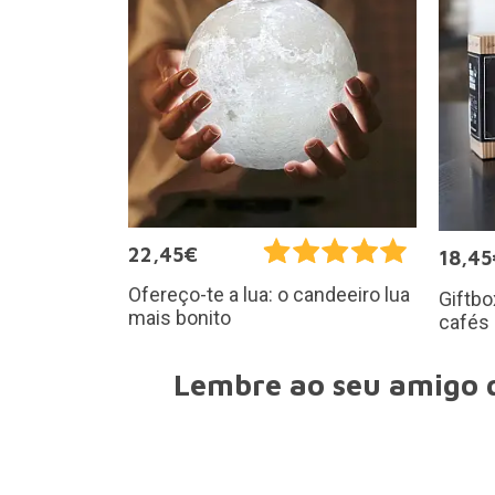
22,45€
18,45
Ofereço-te a lua: o candeeiro lua
Giftb
mais bonito
cafés
Lembre ao seu amigo q