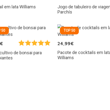
il em lata Williams
Jogo de tabuleiro de viag
Parchís
 50
TOP 50
0€
24,99€
Pacote de cocktails em lat
 cultivo de bonsai para
Williams
piantes