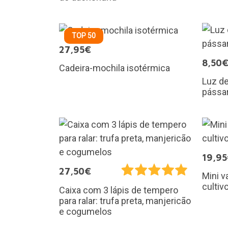
TOP 50
27,95€
8,50
Cadeira-mochila isotérmica
Luz de
pássa
19,9
27,50€
Mini v
cultiv
Caixa com 3 lápis de tempero
para ralar: trufa preta, manjericão
e cogumelos