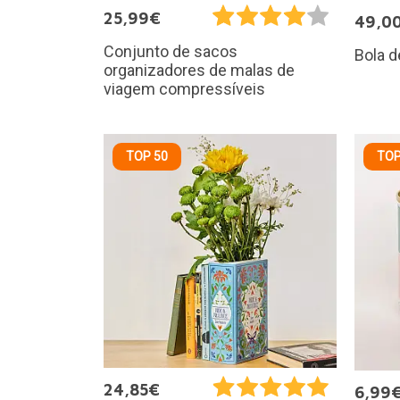
25,99€
49,0
Conjunto de sacos
Bola d
organizadores de malas de
viagem compressíveis
TOP 50
TOP
24,85€
6,99