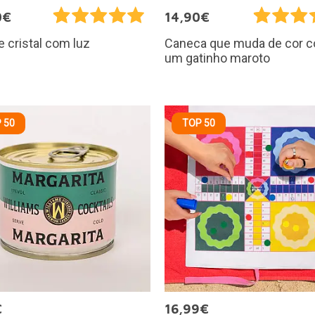
0€
14,90€
e cristal com luz
Caneca que muda de cor 
um gatinho maroto
 50
TOP 50
€
16,99€