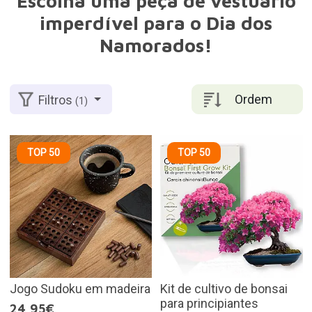
Escolha uma peça de vestuário
imperdível para o Dia dos
Namorados!
Ordem
Filtros
(1)
TOP 50
TOP 50
Jogo Sudoku em madeira
Kit de cultivo de bonsai
para principiantes
24,95€