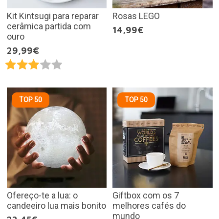
Kit Kintsugi para reparar
Rosas LEGO
cerâmica partida com
14,99€
ouro
29,99€
TOP 50
TOP 50
Ofereço-te a lua: o
Giftbox com os 7
candeeiro lua mais bonito
melhores cafés do
mundo