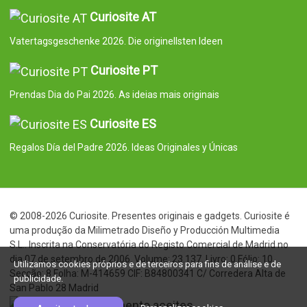
Curiosite AT
Vatertagsgeschenke 2026. Die originellsten Ideen
Curiosite PT
Prendas Dia do Pai 2026. As ideias mais originais
Curiosite ES
Regalos Día del Padre 2026. Ideas Originales y Únicas
© 2008-2026 Curiosite. Presentes originais e gadgets. Curiosite é
uma produção da Milimetrado Diseño y Producción Multimedia
S.L.. Inscrita na Conservatória do Registo Comercial de Madrid no
dia 07 de setembro de 2006. Volume: 23.137. Livro: 0 Fólio: 10
Utilizamos cookies próprios e de terceiros para fins de análise e de
Secção: 8 Folha: M-414659 CIF: B84800341 C/ Corredera Alta de
publicidade.
San Pablo 28 Madrid