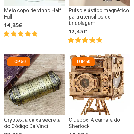
Meio copo de vinho Half
Pulso elástico magnético
Full
para utensílios de
bricolagem
14,85€
12,45€
TOP 50
TOP 50
Cryptex, a caixa secreta
Cluebox: A câmara do
do Código Da Vinci
Sherlock