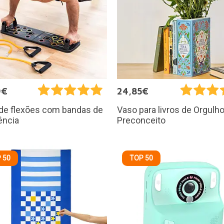
9€
24,85€
de flexões com bandas de
Vaso para livros de Orgulho
ência
Preconceito
 50
TOP 50