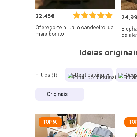
22,45€
24,9
Ofereço-te a lua: o candeeiro lua
Elepha
mais bonito
de ele
Ideias origina
Filtros
:
Destinatário
Ocas
(1)
Originais
TOP 50
TOP