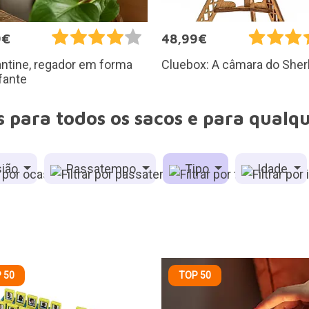
9€
48,99€
ntine, regador em forma
Cluebox: A câmara do Sher
fante
is para todos os sacos e para qualq
ião
Passatempo
Tipo
Idade
 50
TOP 50