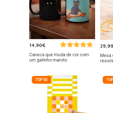
14,90€
29,9
Caneca que muda de cor com
Mesa 
um gatinho maroto
resist
TOP 50
TOP