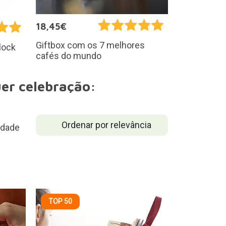
18,45€
Giftbox com os 7 melhores
lock
cafés do mundo
uer celebração:
Ordenar por relevância
TOP 50