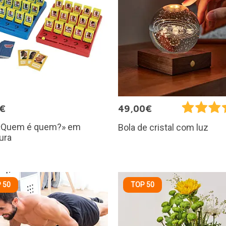
5€
49,00€
«Quem é quem?» em
Bola de cristal com luz
ura
 50
TOP 50