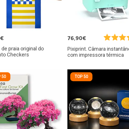
5€
76,90€
 de praia original do
Pixiprint. Câmara instantâ
nto Checkers
com impressora térmica
 50
TOP 50