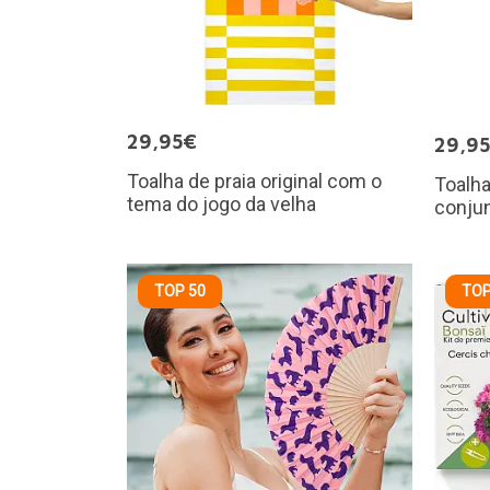
29,95€
29,9
Toalha de praia original com o
Toalha
tema do jogo da velha
conju
TOP 50
TOP