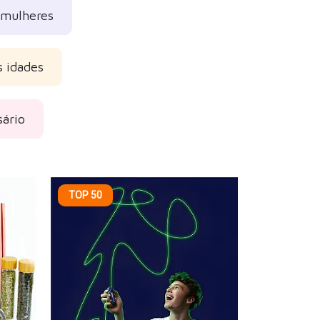
 mulheres
s idades
sário
TOP 50