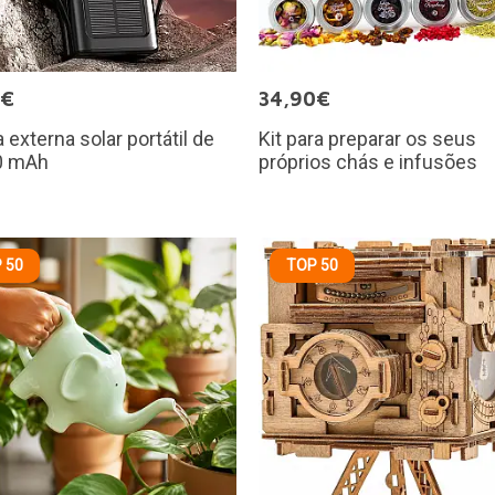
5€
34,90€
a externa solar portátil de
Kit para preparar os seus
0 mAh
próprios chás e infusões
 50
TOP 50