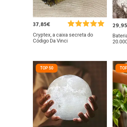
37,85€
29,9
Cryptex, a caixa secreta do
Bateri
Código Da Vinci
20.00
TOP 50
TOP