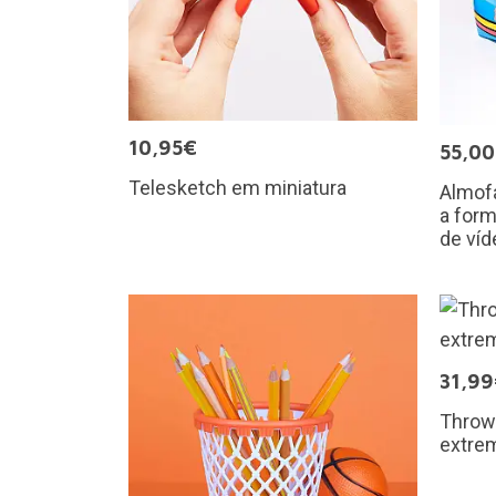
10,95€
55,0
Telesketch em miniatura
Almofa
a for
de víd
31,9
Throw 
extrem