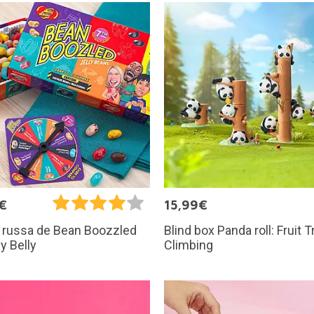
€
15,99€
Blind box Panda roll: Fruit T
 russa de Bean Boozzled
Climbing
ly Belly