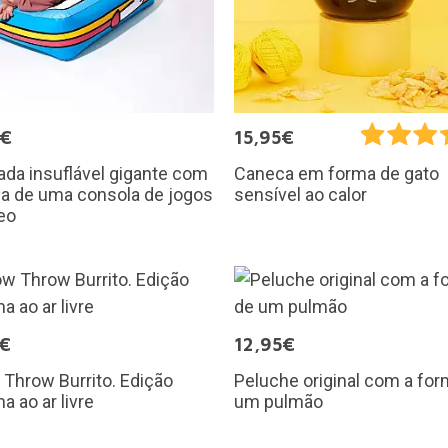
0€
15,95€
da insuflável gigante com
Caneca em forma de gato
ma de uma consola de jogos
sensível ao calor
eo
9€
12,95€
Throw Burrito. Edição
Peluche original com a for
a ao ar livre
um pulmão