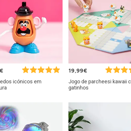
5€
19,99€
uedos icónicos em
Jogo de parcheesi kawaii
ura
gatinhos