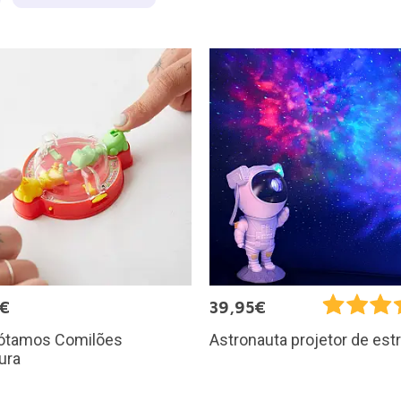
5€
39,95€
ótamos Comilões
Astronauta projetor de est
ura