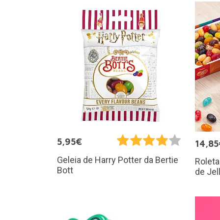
5,95€
14,85
Geleia de Harry Potter da Bertie
Roleta
Bott
de Jel