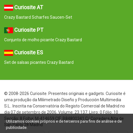
Curiosite AT
Crazy Bastard Scharfes Saucen-Set
Curiosite PT
Conjunto de molho picante Crazy Bastard
Curiosite ES
Set de salsas picantes Crazy Bastard
© 2008-2026 Curiosite. Presentes originais e gadgets. Curiosite é
uma produção da Milimetrado Diseño y Producción Multimedia
S.L.. Inscrita na Conservatória do Registo Comercial de Madrid no
dia 07 de setembro de 2006. Volume: 23.137. Livro: 0 Fólio: 10
Secção: 8 Folha: M-414659 CIF: B84800341 C/ Corredera Alta de
Utilizamos cookies próprios e de terceiros para fins de análise e de
San Pablo 28 Madrid
publicidade.