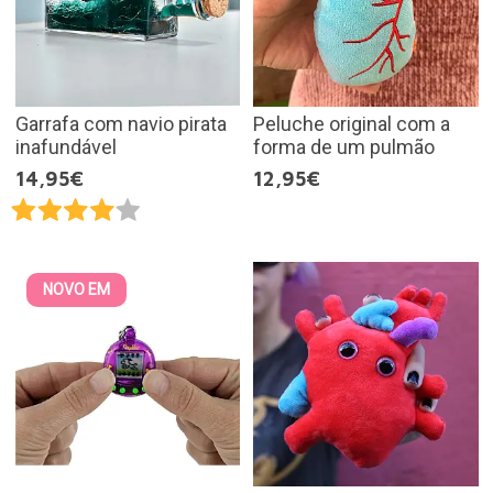
Garrafa com navio pirata
Peluche original com a
inafundável
forma de um pulmão
14,95€
12,95€
NOVO EM