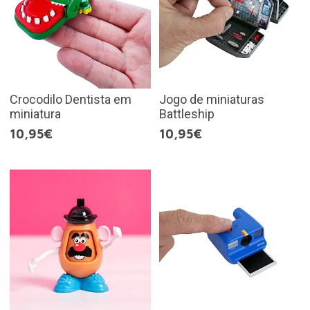
Crocodilo Dentista em
Jogo de miniaturas
miniatura
Battleship
10,95€
10,95€