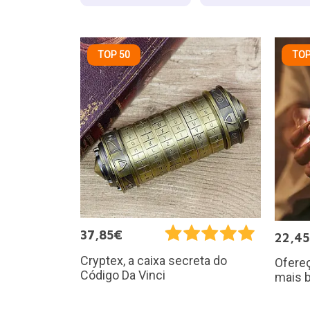
TOP 50
TOP
37,85€
22,4
Cryptex, a caixa secreta do
Ofereç
Código Da Vinci
mais b