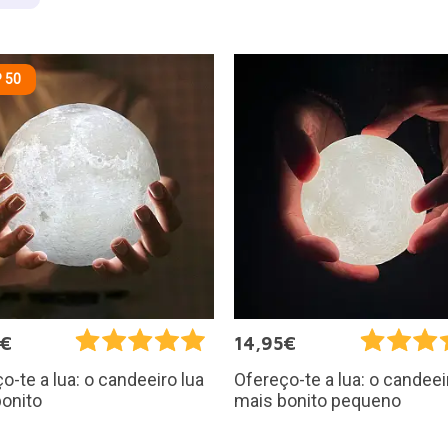
 50
5€
14,95€
o-te a lua: o candeeiro lua
Ofereço-te a lua: o candeei
onito
mais bonito pequeno