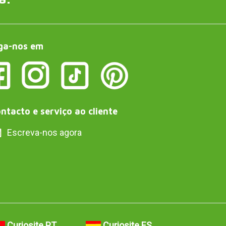
ga-nos em
ntacto e serviço ao cliente
Escreva-nos agora
Curiosite PT
Curiosite ES