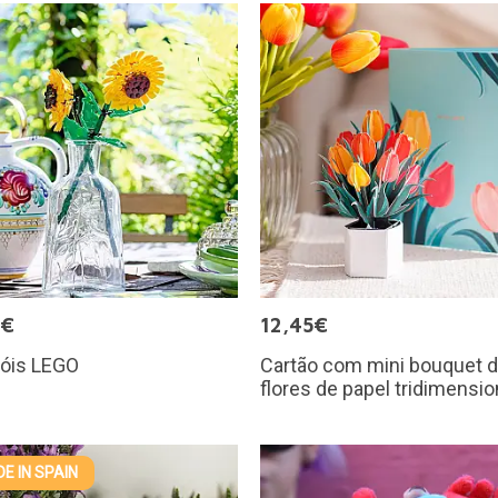
9€
12,45€
sóis LEGO
Cartão com mini bouquet 
flores de papel tridimensio
E IN SPAIN