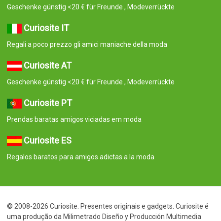
Geschenke günstig <20 € für Freunde , Modeverrückte
Curiosite IT
Regali a poco prezzo gli amici maniache della moda
Curiosite AT
Geschenke günstig <20 € für Freunde , Modeverrückte
Curiosite PT
Prendas baratas amigos viciadas em moda
Curiosite ES
Regalos baratos para amigos adictas a la moda
© 2008-2026 Curiosite. Presentes originais e gadgets. Curiosite é
uma produção da Milimetrado Diseño y Producción Multimedia