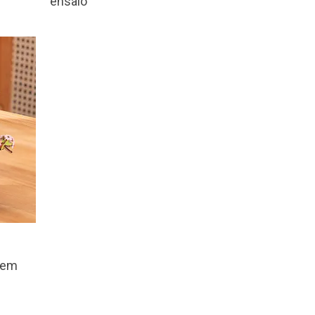
ensaio
 em