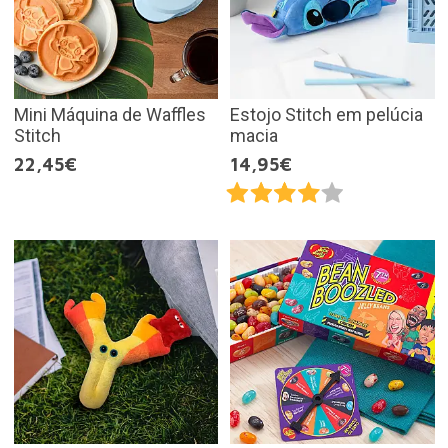
Mini Máquina de Waffles
Estojo Stitch em pelúcia
Stitch
macia
22,45€
14,95€