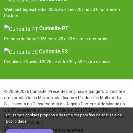
Weihnachtsgeschenke 2026 zwischen 20 und 50 € für meinen
Partner
Curiosite PT
Prendas de Natal 2026 entre 20 e 50 € o meu namorado
Curiosite ES
Regalos de Navidad 2026 de entre 20 y 50 € para mi novio
© 2008-2026 Curiosite. Presentes originais e gadgets. Curiosite é
uma produção da Milimetrado Diseño y Producción Multimedia
S.L.. Inscrita na Conservatória do Registo Comercial de Madrid no
dia 07 de setembro de 2006. Volume: 23.137. Livro: 0 Fólio: 10
Utilizamos cookies próprios e de terceiros para fins de análise e de
Secção: 8 Folha: M-414659 CIF: B84800341 C/ Corredera Alta de
publicidade.
San Pablo 28 Madrid