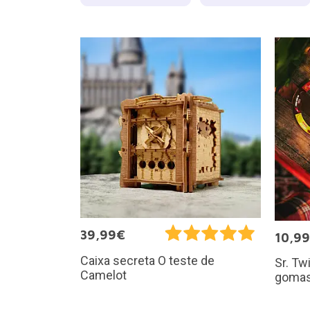
39,99€
10,9
Caixa secreta O teste de
Sr. Tw
Camelot
goma