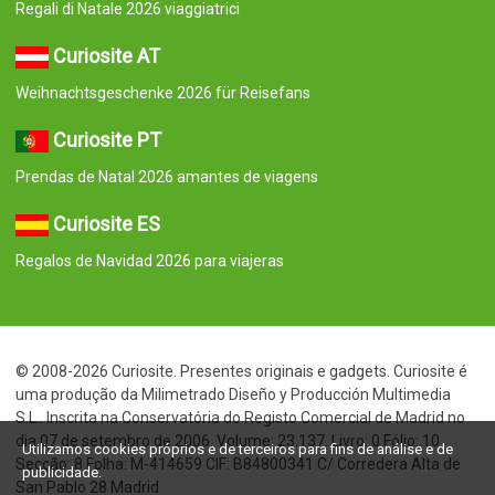
Regali di Natale 2026 viaggiatrici
Curiosite AT
Weihnachtsgeschenke 2026 für Reisefans
Curiosite PT
Prendas de Natal 2026 amantes de viagens
Curiosite ES
Regalos de Navidad 2026 para viajeras
© 2008-2026 Curiosite. Presentes originais e gadgets. Curiosite é
uma produção da Milimetrado Diseño y Producción Multimedia
S.L.. Inscrita na Conservatória do Registo Comercial de Madrid no
dia 07 de setembro de 2006. Volume: 23.137. Livro: 0 Fólio: 10
Utilizamos cookies próprios e de terceiros para fins de análise e de
Secção: 8 Folha: M-414659 CIF: B84800341 C/ Corredera Alta de
publicidade.
San Pablo 28 Madrid