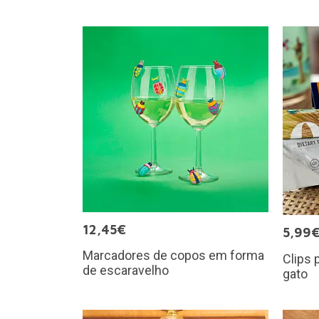
12,45€
5,99
Marcadores de copos em forma
Clips 
de escaravelho
gato