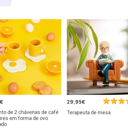
a
5€
29,95€
nto de 2 chávenas de café
Terapeuta de mesa
ires em forma de ovo
ado