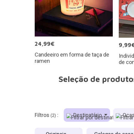
24,99€
9,99
Candeeiro em forma de taça de
Indivi
ramen
de co
Seleção de produtos
Filtros
:
Destinatário
Ocas
(2)