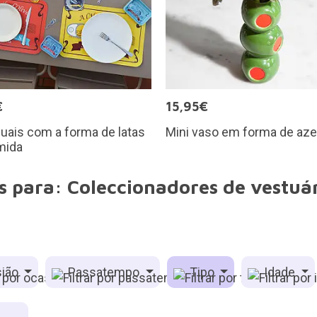
€
15,95€
duais com a forma de latas
Mini vaso em forma de aze
mida
 para: Coleccionadores de vestuár
ião
Passatempo
Tipo
Idade