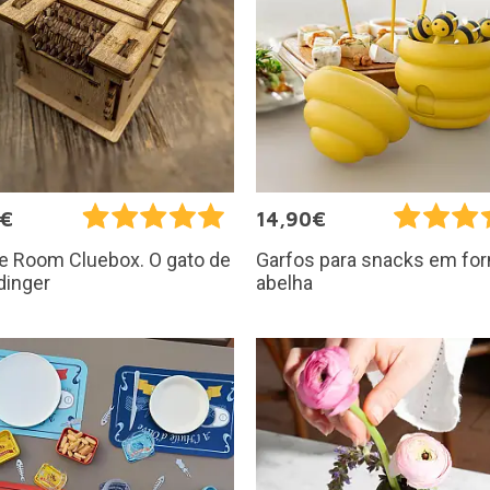
5€
14,90€
e Room Cluebox. O gato de
Garfos para snacks em fo
dinger
abelha