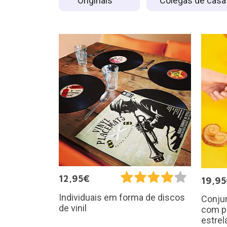
Originais
Colegas de cas
12,95€
19,9
Individuais em forma de discos
Conju
de vinil
com p
estrel