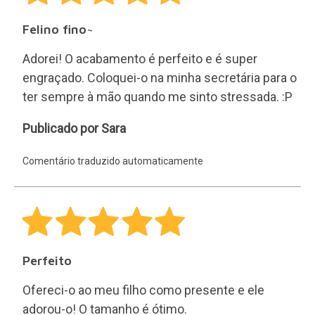
Ofereci-o ao meu filho como presente e ele
adorou-o! O tamanho é ótimo.
Comentário traduzido automaticamente
Resultado
É uma óptima prenda para um pormenor que
parece um ótimo produto e pelo preço que tem
os acabamentos são óptimos. Recomendo-o.
Maria
Publicado por Maria
Comentário traduzido automaticamente