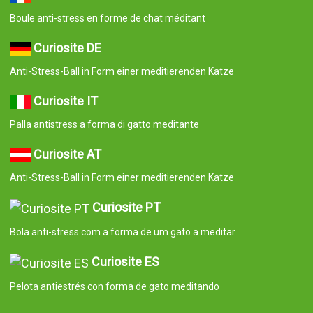
Pelota antiestrés con forma de gato meditando
© 2008-2026 Curiosite. Presentes originais e gadgets. Curiosite é
uma produção da Milimetrado Diseño y Producción Multimedia
S.L.. Inscrita na Conservatória do Registo Comercial de Madrid no
dia 07 de setembro de 2006. Volume: 23.137. Livro: 0 Fólio: 10
Secção: 8 Folha: M-414659 CIF: B84800341 C/ Corredera Alta de
San Pablo 28 Madrid