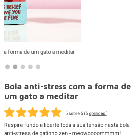
Respire fundo e liberte toda a sua tensão nesta bola
anti-stress de gatinho zen - meowoooommmm!
9,90€
Adicionar ao carrinho
Entregas grátis para encomendas acima de
50,00€. as restantes encomendas 3,95€
Em stock. Compra hoje e recebe a tua
encomenda num prazo de 3 a 7 dias
30 dias para devoluções