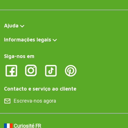
Curiosité FR
Boule anti-stress en forme de chat méditant
Curiosite DE
Anti-Stress-Ball in Form einer meditierenden Katze
Curiosite IT
Palla antistress a forma di gatto meditante
Curiosite AT
Anti-Stress-Ball in Form einer meditierenden Katze
Curiosite PT
Bola anti-stress com a forma de um gato a meditar
Curiosite ES