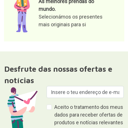
dados para receber ofertas de
produtos e notícias relevantes
Responsável pelo ficheiro: Curiosite (marca registrada da
Milimetrado Diseño y Producción Multimedia S.L.). Finalidade:
fornecer informações sobre encomendas, produtos ou serviços.
Legitimidade: consentimento.Destinatários: Não serão
comunicados dados a terceiros. Direitos: acesso, retificação e
eliminação dos dados, bem como de outros direitos de acordo ao
estabelecido nas informações complementares.Para mais
informações pormenorizadas, consultar o nosso
Política de
privacidade e proteção de dados
Dar é dar sem receber nada em