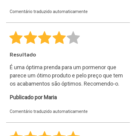
Muito engraçado
Perfeito como presente para quem gosta de
gatos e tem um trabalho stressante.
María
Publicado por María José
José
Comentário traduzido automaticamente
Apenas são publicadas as avaliações dos clientes
que compraram este produto