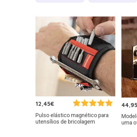
12,45€
44,9
Pulso elástico magnético para
Model
utensílios de bricolagem
uma o