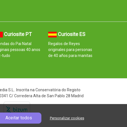
Curiosite PT
Curiosite ES
ndas do Pai Natal
Regalos de Reyes
ginais pessoas 40 anos
originales para personas
z-tudo
de 40 años para manitas
ia S.L.. Inscrita na Conservatória do Registo
00341 C/ Corredera Alta de San Pablo 28 Madrid
Aceitar todos
Personalizar cookies