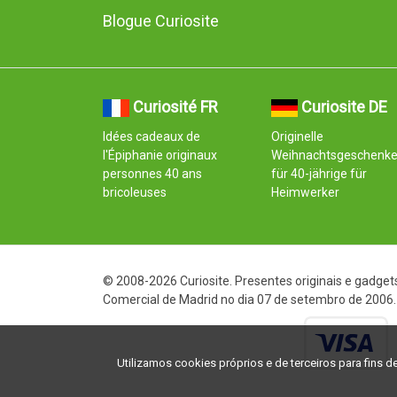
Blogue Curiosite
Curiosité FR
Curiosite DE
Idées cadeaux de
Originelle
l'Épiphanie originaux
Weihnachtsgeschenk
personnes 40 ans
für 40-jährige für
bricoleuses
Heimwerker
© 2008-2026 Curiosite. Presentes originais e gadgets
Comercial de Madrid no dia 07 de setembro de 2006. 
Utilizamos cookies próprios e de terceiros para fins de