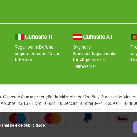
Curiosite IT
Curiosite AT
Regali per la Befana
Originelle
Pre
e
originali persone 40 anni
Weihnachtsgeschenke
ori
tuttofare
für 40-jährige für
fa
Heimwerker
. Curiosite é uma produção da Milimetrado Diseño y Producción Multimed
Volume: 23.137. Livro: 0 Fólio: 10 Secção: 8 Folha: M-414659 CIF: B848
 análise e de publicidade.