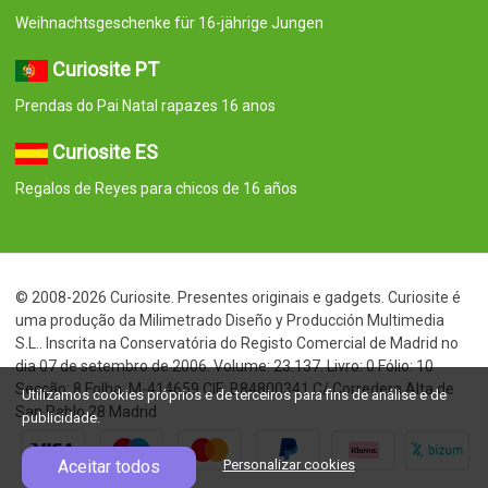
Weihnachtsgeschenke für 16-jährige Jungen
Curiosite PT
Prendas do Pai Natal rapazes 16 anos
Curiosite ES
Regalos de Reyes para chicos de 16 años
© 2008-2026 Curiosite. Presentes originais e gadgets. Curiosite é
uma produção da Milimetrado Diseño y Producción Multimedia
S.L.. Inscrita na Conservatória do Registo Comercial de Madrid no
dia 07 de setembro de 2006. Volume: 23.137. Livro: 0 Fólio: 10
Secção: 8 Folha: M-414659 CIF: B84800341 C/ Corredera Alta de
Utilizamos cookies próprios e de terceiros para fins de análise e de
San Pablo 28 Madrid
publicidade.
Aceitar todos
Personalizar cookies