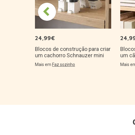
sign
24,99€
24,9
Blocos de construção para criar
Blocos
um cachorro Schnauzer mini
um cã
Mais em
Faz sozinho
Mais 