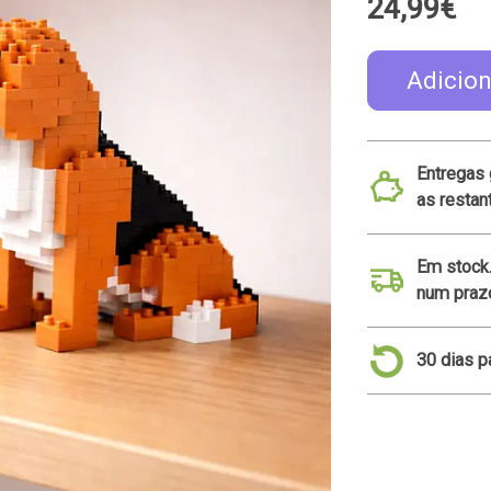
24,99€
Adicion
Entregas 
as resta
Em stock
num prazo
30 dias p