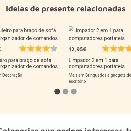
Ideias de presente relacionadas
€
12,95€
iro para braço de sofá
Limpador 2 em 1 para
rganizador de comandos
computadores portáteis
em
Decoração
Mais em
Brinquedos e gadgets d
escritório
Categorias que podem interessar-t