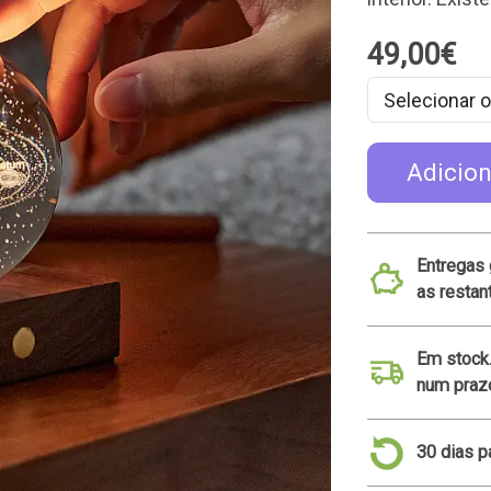
49,00€
Adicion
Entregas 
as resta
Em stock
num prazo
30 dias p