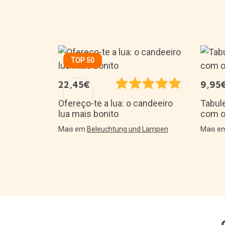
TOP 50
22,45€
9,95
 de suporte
Ofereço-te a lua: o candeeiro
Tabule
lua mais bonito
com o
iPad
Mais em
Beleuchtung und Lampen
Mais 