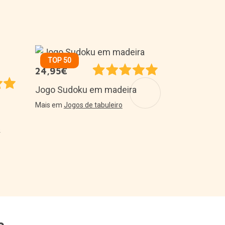
TOP 50
29,99€
TOP 50
24,95€
Mesa de fl
Jogo Sudoku em madeira
de resistên
Mais em
Jogos de tabuleiro
Mais em
Vida 
e
e