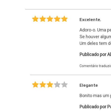
Excelente.
Adoro-o. Uma p
Se houver algum
Um deles tem de
Alicia
Publicado por Al
Comentário traduz
Elegante
Bonito mas um
Paloma
Publicado por 