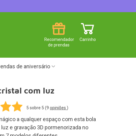
Recomendador
Carrinho
de prendas
endas de aniversário
cristal com luz
5
sobre 5 (
9
opiniões
)
ágico a qualquer espaço com esta bola
m luz e gravação 3D pormenorizada no
tem 7 modelos diferentes.