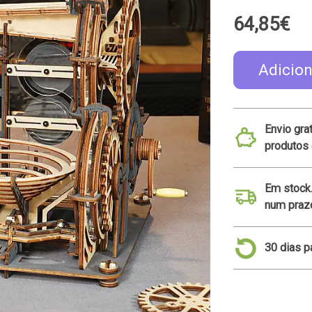
64,85€
Adicion
Envio gra
produtos 
Em stock
num prazo
30 dias p