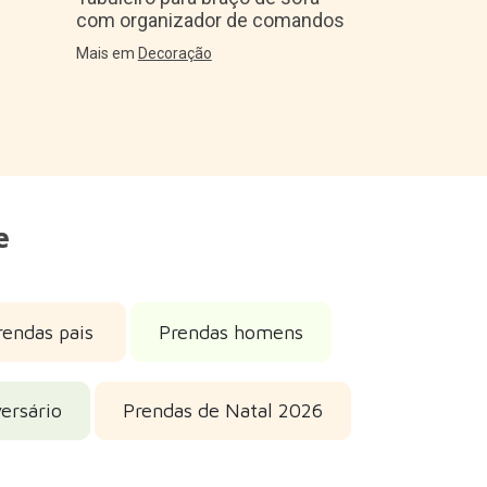
com organizador de comandos
Mais em
Guard
Mais em
Decoração
e
rendas pais
Prendas homens
ersário
Prendas de Natal 2026