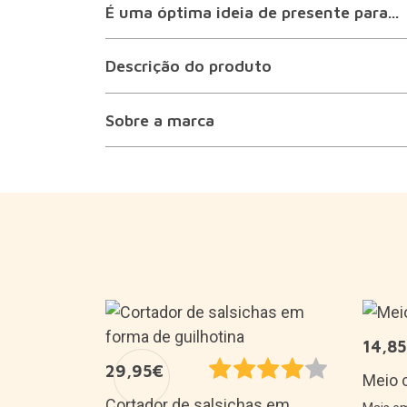
É uma óptima ideia de presente para...
Descrição do produto
Sobre a marca
14,8
29,95€
originais
Meio c
nha
Cortador de salsichas em