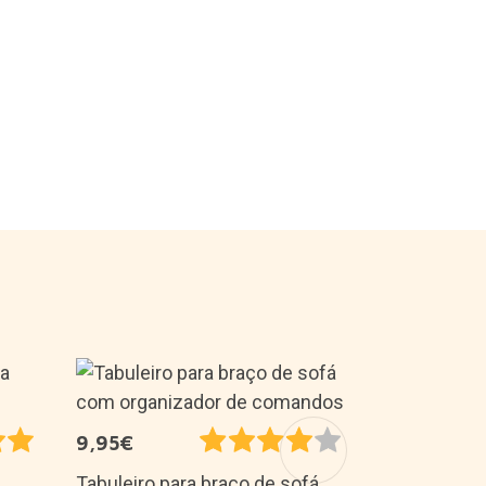
15,99€
9,95€
Guarda-chu
cobertura e
Tabuleiro para braço de sofá