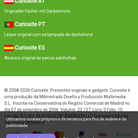
Curiosite AT
Origineller Fächer mit Dackelmotiv
Curiosite PT
Leque original com estampado de dachshund
Curiosite ES
Abanico original de perros salchichas
© 2008-2026 Curiosite. Presentes originais e gadgets. Curiosite é
uma produção da Milimetrado Diseño y Producción Multimedia
S.L.. Inscrita na Conservatória do Registo Comercial de Madrid no
dia 07 de setembro de 2006. Volume: 23.137. Livro: 0 Fólio: 10
Secção: 8 Folha: M-414659 CIF: B84800341 C/ Corredera Alta de
Utilizamos cookies próprios e de terceiros para fins de análise e de
San Pablo 28 Madrid
publicidade.