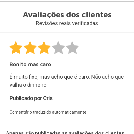
Avaliações dos clientes
Revisões reais verificadas
Bonito mas caro
É muito fixe, mas acho que é caro. Não acho que
valha o dinheiro.
Cris
Publicado por Cris
Comentário traduzido automaticamente
Apenas são publicadas as avaliações dos clientes