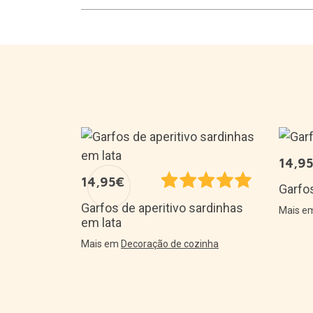
14,9
14,95€
auta
Garfos
Garfos de aperitivo sardinhas
Mais 
em lata
zinha
Mais em
Decoração de cozinha