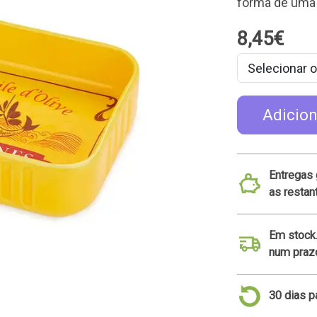
forma de uma 
8,45€
Adicion
Entregas 
as resta
Em stock
num prazo
30 dias p