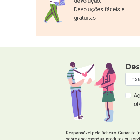
devolução.
Devoluções fáceis e
gratuitas
Des
Ac
of
Responsável pelo ficheiro: Curiosite 
sobre encomendas, produtos ou serviç