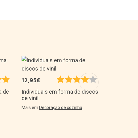
14,95€
12,95€
Bombas de 
arco-íris
a de
Individuais em forma de discos
de vinil
Mais em
Acess
Mais em
Decoração de cozinha