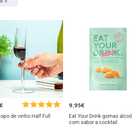
es
€
9,95€
Eat Your Drink gomas alcoó
opo de vinho Half Full
com sabor a cocktail