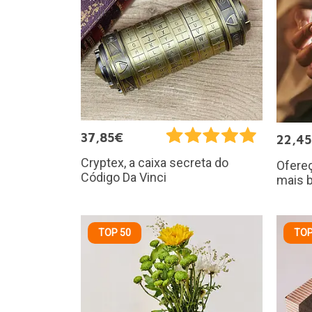
37,85€
22,4
Cryptex, a caixa secreta do
Ofereç
Código Da Vinci
mais b
TOP 50
TOP