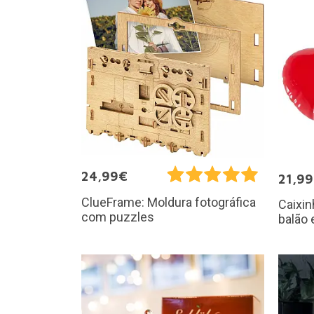
24,99€
21,9
ClueFrame: Moldura fotográfica
Caixi
com puzzles
balão