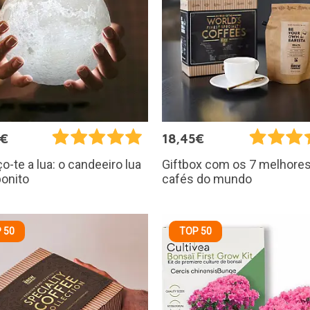
5€
18,45€
o-te a lua: o candeeiro lua
Giftbox com os 7 melhore
onito
cafés do mundo
 50
TOP 50