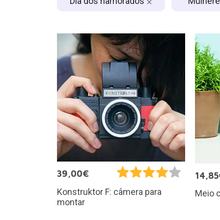
Dia dos namorados
Mulher
39,00€
14,85
Konstruktor F: câmera para
Meio c
montar