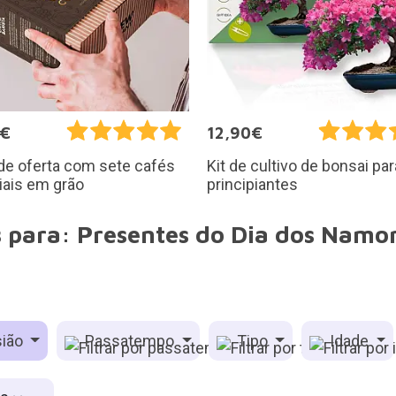
5€
12,90€
de oferta com sete cafés
Kit de cultivo de bonsai par
iais em grão
principiantes
s para: Presentes do Dia dos Namo
ião
Passatempo
Tipo
Idade