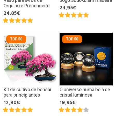
Vaso para livros de
Jogo Sudoku em madeira
Orgulho e Preconceito
24,95€
24,85€
TOP 50
TOP 50
Kit de cultivo de bonsai
O universo numa bola de
para principiantes
cristal luminosa
12,90€
19,95€