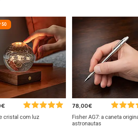
 50
0€
78,00€
e cristal com luz
Fisher AG7: a caneta origin
astronautas