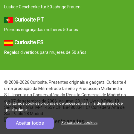
Lustige Geschenke für 50-jährige Frauen
Curiosite PT
Prendas engraçadas mulheres 50 anos
Curiosite ES
Regalos divertidos para mujeres de 50 años
© 2008-2026 Curiosite. Presentes originais e gadgets. Curiosite é
uma produção da Milimetrado Diseño y Producción Multimedia
S.L.. Inscrita na Conservatória do Registo Comercial de Madrid no
dia 07 de setembro de 2006. Volume: 23.137. Livro: 0 Fólio: 10
Utilizamos cookies próprios e de terceiros para fins de análise e de
Secção: 8 Folha: M-414659 CIF: B84800341 C/ Corredera Alta de
publicidade.
San Pablo 28 Madrid
Aceitar todos
Personalizar cookies