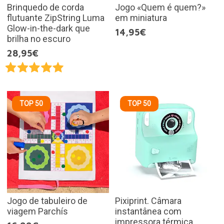
Brinquedo de corda
Jogo «Quem é quem?»
flutuante ZipString Luma
em miniatura
Glow-in-the-dark que
14,95€
brilha no escuro
28,95€
TOP 50
TOP 50
Jogo de tabuleiro de
Pixiprint. Câmara
viagem Parchís
instantânea com
impressora térmica