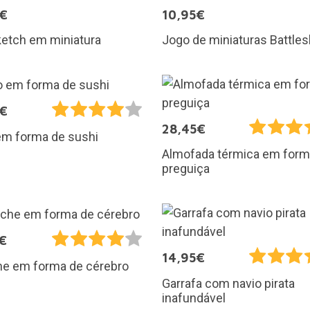
5€
10,95€
ketch em miniatura
Jogo de miniaturas Battles
5€
28,45€
em forma de sushi
Almofada térmica em form
preguiça
€
14,95€
he em forma de cérebro
Garrafa com navio pirata
inafundável