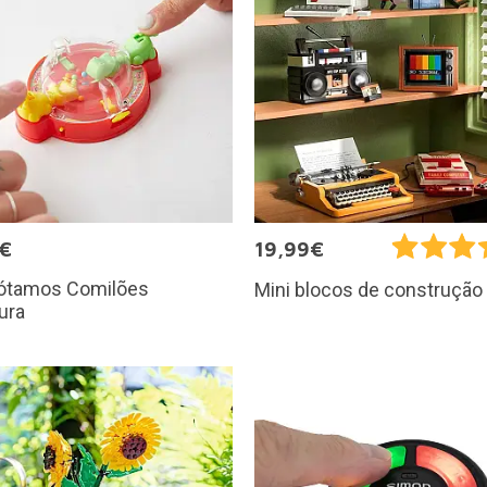
5€
19,99€
ótamos Comilões
Mini blocos de construção 
ura