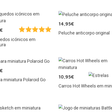
14,95€
5€
Peluche anticorpo original
uedos icónicos em
ura
5€
10,95€
 miniatura Polaroid Go
Carros Hot Wheels em min