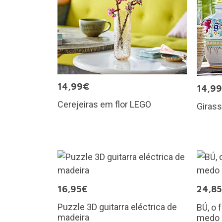
14,99€
14,9
Cerejeiras em flor LEGO
Giras
16,95€
24,8
Puzzle 3D guitarra eléctrica de
BÚ, o 
madeira
medo