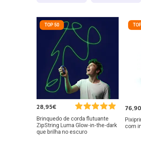
TOP 50
TOP
28,95€
76,9
Brinquedo de corda flutuante
Pixipr
ZipString Luma Glow-in-the-dark
com i
que brilha no escuro