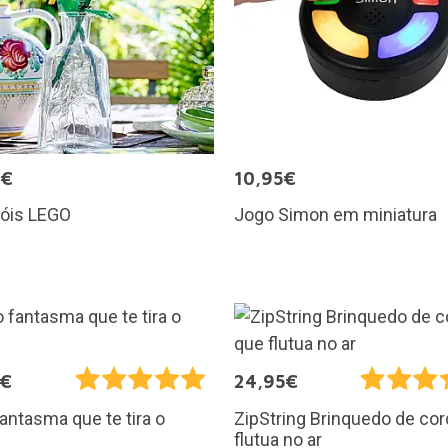
9€
10,95€
sóis LEGO
Jogo Simon em miniatura
5€
24,95€
fantasma que te tira o
ZipString Brinquedo de co
flutua no ar