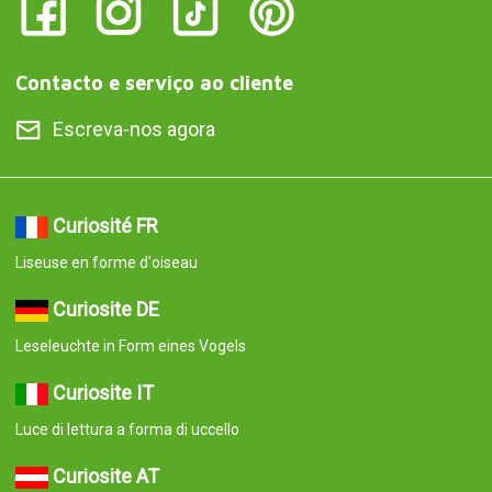
Curiosite AT
Leseleuchte in Form eines Vogels
Curiosite PT
Luz de leitura em forma de pássaro
Curiosite ES
Luz de lectura en forma de pajarito
© 2008-2026 Curiosite. Presentes originais e gadgets. Curiosite é
uma produção da Milimetrado Diseño y Producción Multimedia
S.L.. Inscrita na Conservatória do Registo Comercial de Madrid no
dia 07 de setembro de 2006. Volume: 23.137. Livro: 0 Fólio: 10
Secção: 8 Folha: M-414659 CIF: B84800341 C/ Corredera Alta de
San Pablo 28 Madrid