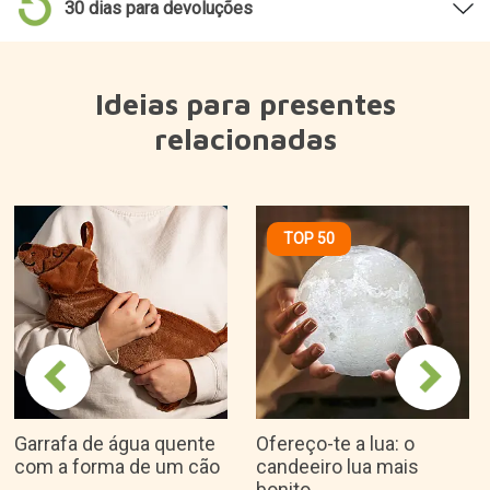
Garrafa de água quente
Ofereço-te a lua: o
com a forma de um cão
candeeiro lua mais
bonito
19,95€
22,45€
Porque é que gostamos dele?
Design original e bonito.
Uma luz muito confortável para ler na cama ou
em viagem.
Clipe antiderrapante e flexo flexível.
Prenda perfeita para os amantes da leitura e das
aves.