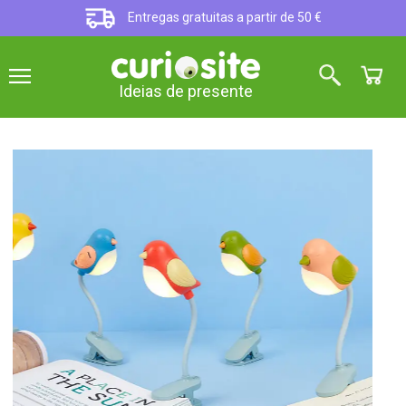
Entregas gratuitas a partir de 50 €
Ideias de presente
Prático e original
Luz de leitura em forma de
pássaro
5
sobre 5 (
1
opinião
)