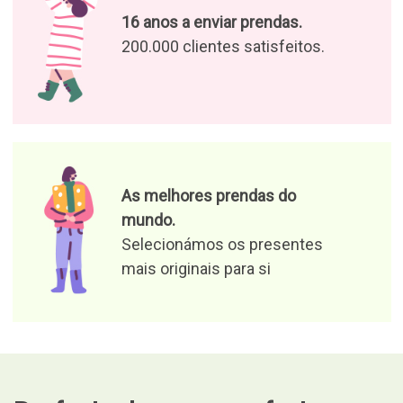
Desfrute das nossas ofertas e
notícias
Aceito o tratamento dos meus
dados para receber ofertas de
produtos e notícias relevantes
Responsável pelo ficheiro: Curiosite (marca registrada da
Milimetrado Diseño y Producción Multimedia S.L.). Finalidade:
fornecer informações sobre encomendas, produtos ou serviços.