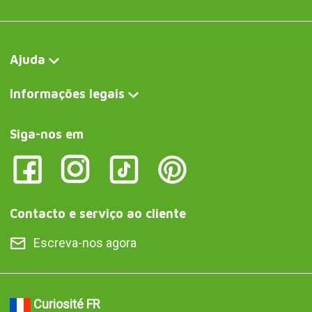
Curiosité FR
Coffee Colors : ensemble de 4 tasses à espresso
Curiosite DE
Coffee Colors: Set mit 4 Espressotassen
Curiosite IT
Coffee Colors: set di 4 tazze da caffè espresso
Curiosite AT
Coffee Colors: Set mit 4 Espressotassen
Curiosite PT
Coffee Colors: conjunto de 4 chávenas de café expresso
Curiosite ES
Coffee Colors: Juego de 4 tazas de café espresso