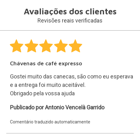
Canecas de café com caras pintadas.
As canecas de café são muito giras, muito giras.
Rosa
Publicado por Rosa María
María
Comentário traduzido automaticamente
Apenas são publicadas as avaliações dos clientes
que compraram este produto