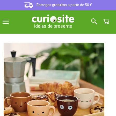
Entregas gratuitas a partir de 50 €
Ideias de presente
Coffee Colors: conjunto de 4
chávenas de café expresso
5
sobre 5 (
2
opiniões
)
Este conjunto de café expresso é composto por
quatro chávenas muito diferentes, qual é a sua?