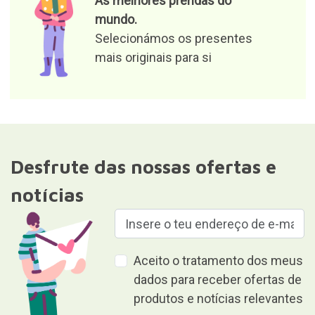
produtos e notícias relevantes
Responsável pelo ficheiro: Curiosite (marca registrada da
Milimetrado Diseño y Producción Multimedia S.L.). Finalidade:
fornecer informações sobre encomendas, produtos ou serviços.
Legitimidade: consentimento.Destinatários: Não serão
comunicados dados a terceiros. Direitos: acesso, retificação e
eliminação dos dados, bem como de outros direitos de acordo ao
estabelecido nas informações complementares.Para mais
informações pormenorizadas, consultar o nosso
Política de
privacidade e proteção de dados
Dar é dar sem receber nada em