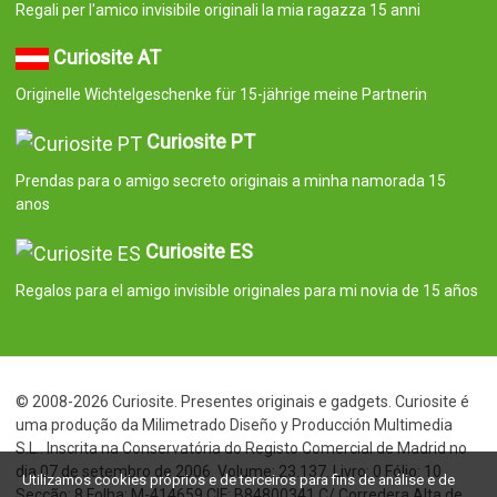
Regali per l'amico invisibile originali la mia ragazza 15 anni
Curiosite AT
Originelle Wichtelgeschenke für 15-jährige meine Partnerin
Curiosite PT
Prendas para o amigo secreto originais a minha namorada 15
anos
Curiosite ES
Regalos para el amigo invisible originales para mi novia de 15 años
© 2008-2026 Curiosite. Presentes originais e gadgets. Curiosite é
uma produção da Milimetrado Diseño y Producción Multimedia
S.L.. Inscrita na Conservatória do Registo Comercial de Madrid no
dia 07 de setembro de 2006. Volume: 23.137. Livro: 0 Fólio: 10
Utilizamos cookies próprios e de terceiros para fins de análise e de
Secção: 8 Folha: M-414659 CIF: B84800341 C/ Corredera Alta de