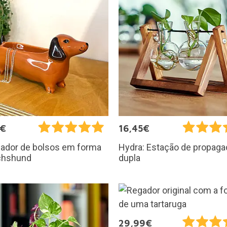
0€
16,45€
iador de bolsos em forma
Hydra: Estação de propag
chshund
dupla
29,99€