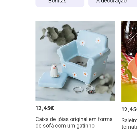
Bonitas
A decoração
12,45€
12,45
Caixa de jóias original em forma
Saleir
de sofá com um gatinho
tomat