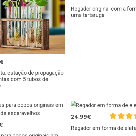
Regador original com a fo
uma tartaruga
5€
ta: estação de propagação
ntas com 5 tubos de
o
24,99€
€
Regador em forma de elef
para copos originais em