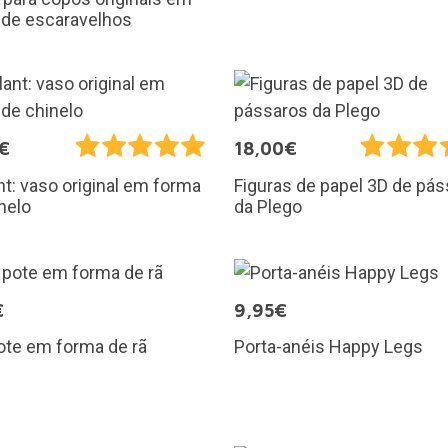
 de escaravelhos
€
18,00€
ant: vaso original em forma
Figuras de papel 3D de pá
nelo
da Plego
€
9,95€
ote em forma de rã
Porta-anéis Happy Legs