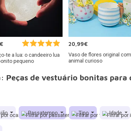
5€
20,99€
Vaso de flores original co
o-te a lua: o candeeiro lua
animal curioso
bonito pequeno
: Peças de vestuário bonitas par
ião
Passatempo
Tipo
Idade