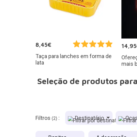
8,45€
14,9
Taça para lanches em forma de
Ofereç
lata
mais 
Seleção de produtos para
Filtros
:
Destinatário
Ocas
(2)