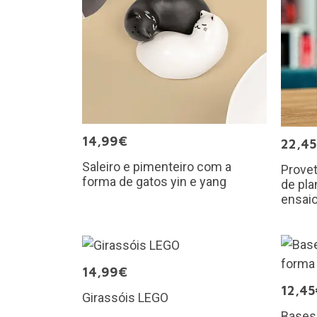
14,99€
22,4
Saleiro e pimenteiro com a
Provet
forma de gatos yin e yang
de pla
ensai
14,99€
12,45
Girassóis LEGO
Bases 