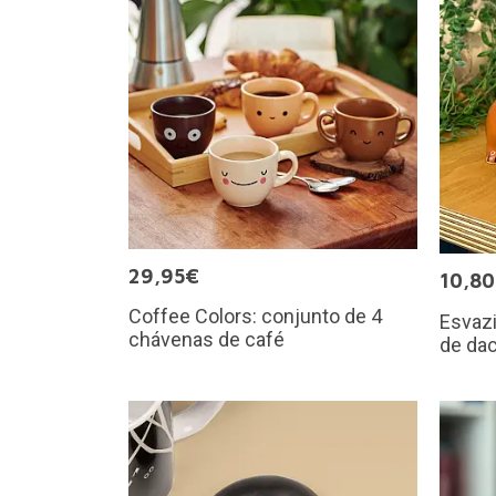
29,95€
10,8
Coffee Colors: conjunto de 4
Esvaz
chávenas de café
de da