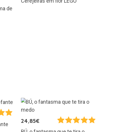
Cerejeiras em flor LEGO
rma de
24,85€
ante
BÚ, o fantasma que te tira o