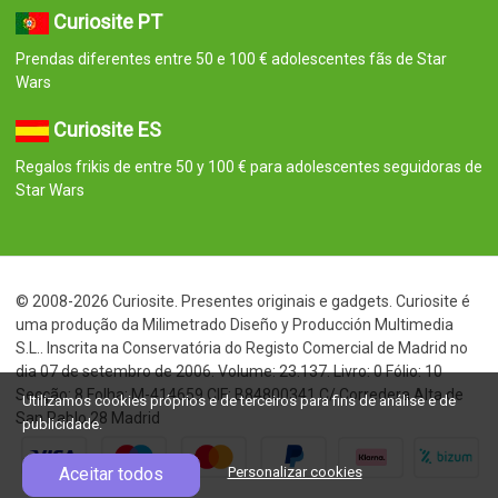
Curiosite PT
Prendas diferentes entre 50 e 100 € adolescentes fãs de Star
Wars
Curiosite ES
Regalos frikis de entre 50 y 100 € para adolescentes seguidoras de
Star Wars
© 2008-2026 Curiosite. Presentes originais e gadgets. Curiosite é
uma produção da Milimetrado Diseño y Producción Multimedia
S.L.. Inscrita na Conservatória do Registo Comercial de Madrid no
dia 07 de setembro de 2006. Volume: 23.137. Livro: 0 Fólio: 10
Secção: 8 Folha: M-414659 CIF: B84800341 C/ Corredera Alta de
Utilizamos cookies próprios e de terceiros para fins de análise e de
San Pablo 28 Madrid
publicidade.
Aceitar todos
Personalizar cookies