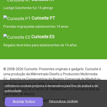
Lustige Geschenke für 14-jährige
Curiosite PT
Prendas engraçadas adolescentes 14 anos
Curiosite ES
Regalos divertidos para adolescentes de 14 años
© 2008-2026 Curiosite. Presentes originais e gadgets. Curiosite é
uma produção da Milimetrado Diseño y Producción Multimedia
S.L.. Inscrita na Conservatória do Registo Comercial de Madrid no
dia 07 de setembro de 2006. Volume: 23.137. Livro: 0 Fólio: 10
Utilizamos cookies próprios e de terceiros para fins de análise e de
Secção: 8 Folha: M-414659 CIF: B84800341 C/ Corredera Alta de
publicidade.
San Pablo 28 Madrid
Aceitar todos
Personalizar cookies