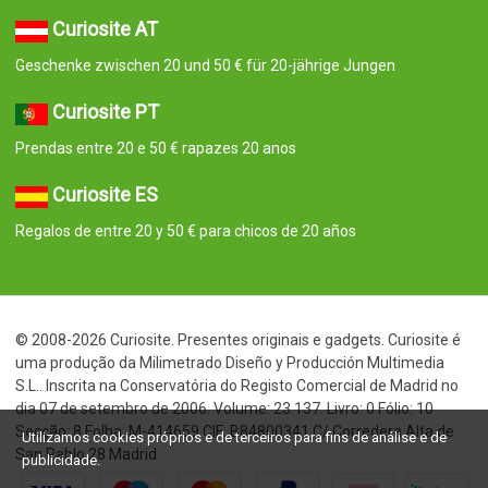
Curiosite AT
Geschenke zwischen 20 und 50 € für 20-jährige Jungen
Curiosite PT
Prendas entre 20 e 50 € rapazes 20 anos
Curiosite ES
Regalos de entre 20 y 50 € para chicos de 20 años
© 2008-2026 Curiosite. Presentes originais e gadgets. Curiosite é
uma produção da Milimetrado Diseño y Producción Multimedia
S.L.. Inscrita na Conservatória do Registo Comercial de Madrid no
dia 07 de setembro de 2006. Volume: 23.137. Livro: 0 Fólio: 10
Secção: 8 Folha: M-414659 CIF: B84800341 C/ Corredera Alta de
Utilizamos cookies próprios e de terceiros para fins de análise e de
San Pablo 28 Madrid
publicidade.