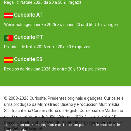
Regali di Natale 2026 da 20 a 50 € i ragazzi
Curiosite AT
Weihnachtsgeschenke 2026 zwischen 20 und 50 € für Jungen
Curiosite PT
Prendas de Natal 2026 entre 20 e 50 € rapazes
Curiosite ES
Regalos de Navidad 2026 de entre 20 y 50 € para chicos
© 2008-2026 Curiosite. Presentes originais e gadgets. Curiosite é
uma produção da Milimetrado Diseño y Producción Multimedia
S.L.. Inscrita na Conservatória do Registo Comercial de Madrid no
dia 07 de setembro de 2006. Volume: 23.137. Livro: 0 Fólio: 10
Secção: 8 Folha: M-414659 CIF: B84800341 C/ Corredera Alta de
Utilizamos cookies próprios e de terceiros para fins de análise e de
San Pablo 28 Madrid
publicidade.