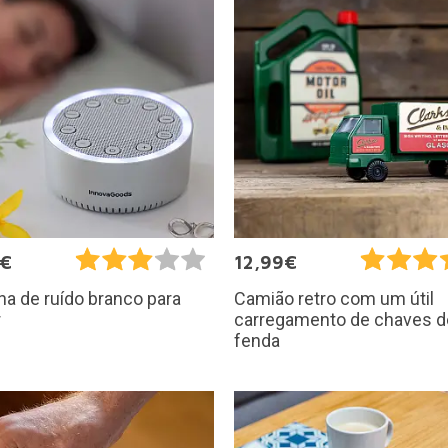
5€
12,99€
a de ruído branco para
Camião retro com um útil
r
carregamento de chaves d
fenda