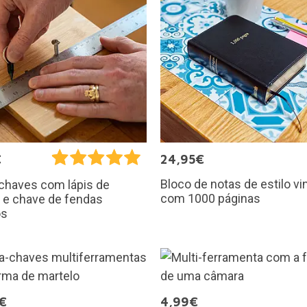
€
24,95€
Bloco de notas de estilo vi
chaves com lápis de
com 1000 páginas
e e chave de fendas
os
€
4,99€