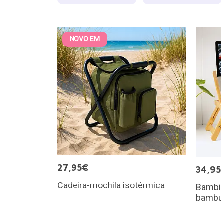
NOVO EM
27,95€
34,9
Cadeira-mochila isotérmica
Bambit
bamb