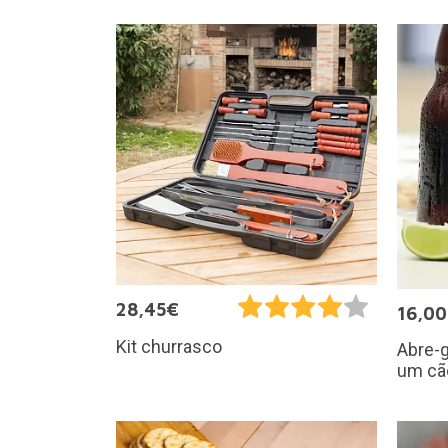
28,45€
16,0
Kit churrasco
Abre-g
um cã