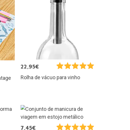
22,95€
Rolha de vácuo para vinho
ntage
7,45€