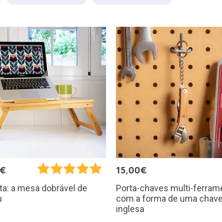
5€
15,00€
Porta-chaves multi-ferram
a: a mesa dobrável de
com a forma de uma chav
u
inglesa