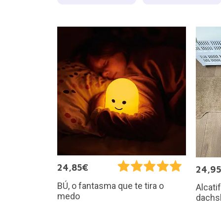
24,85€
24,9
BÚ, o fantasma que te tira o
Alcati
medo
dachs