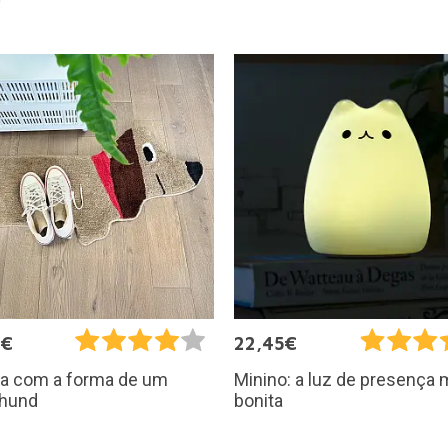
5€
22,45€
fa com a forma de um
Minino: a luz de presença 
hund
bonita