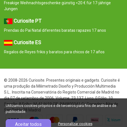
Freakige Weihnachtsgeschenke günstig <20 € für 17-jährige
Jungen
Curiosite PT
Prendas do Pai Natal diferentes baratas rapazes 17 anos
Curiosite ES
Regalos de Reyes frikis y baratos para chicos de 17 años
© 2008-2026 Curiosite. Presentes originais e gadgets. Curiosite é
uma produção da Milimetrado Diseño y Producción Multimedia
S.L.. Inscrita na Conservatória do Registo Comercial de Madrid no
dia 07 de setembro de 2006. Volume: 23.137. Livro: 0 Fólio: 10
Secção: 8 Folha: M-414659 CIF: B84800341 C/ Corredera Alta de
Utilizamos cookies próprios e de terceiros para fins de análise e de
San Pablo 28 Madrid
publicidade.
Aceitar todos
Personalizar cookies