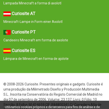
Lampada Minecraft a forma di axolotl
Curiosite AT
Minecraft-Lampe in Form einer Axolotl
Curiosite PT
Candeeiro Minecraft em forma de axolote
Curiosite ES
Lámpara de Minecraft en forma de ajolote
© 2008-2026 Curiosite. Presentes originais e gadgets. Curiosite é
uma produção da Milimetrado Diseño y Producción Multimedia
S.L.. Inscrita na Conservatória do Registo Comercial de Madrid no
dia 07 de setembro de 2006. Volume: 23.137. Livro: 0 Fólio: 10
Secção: 8 Folha: M-414659 CIF: B84800341 C/ Corredera Alta de
Utilizamos cookies próprios e de terceiros para fins de análise e de