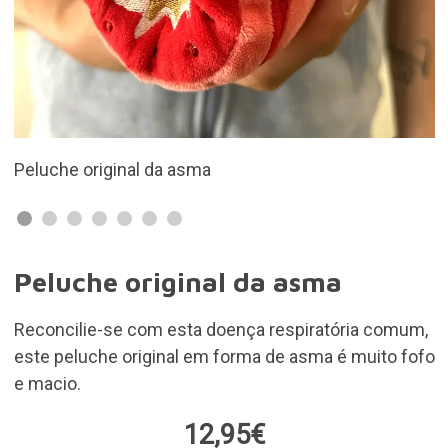
sma
Inclui um pequeno folhe
Peluche original da asma
Reconcilie-se com esta doença respiratória comum,
este peluche original em forma de asma é muito fofo
e macio.
12,95€