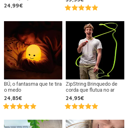
24,99€
BÚ, o fantasma que te tira
ZipString Brinquedo de
o medo
corda que flutua no ar
24,85€
24,95€